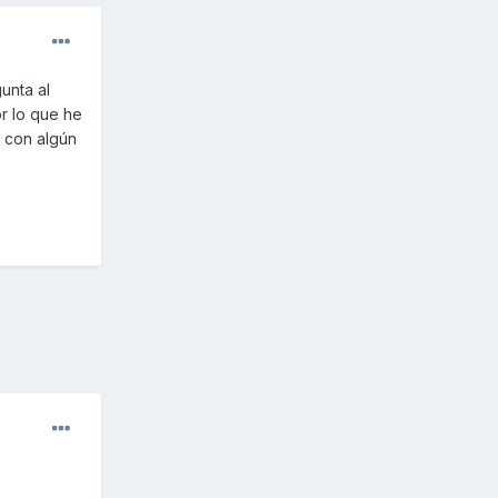
unta al
r lo que he
s con algún