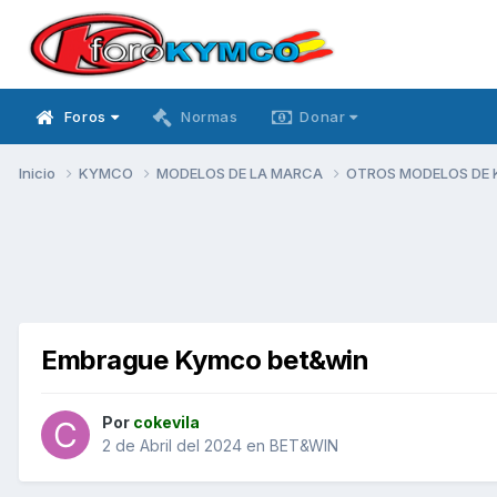
Foros
Normas
Donar
Inicio
KYMCO
MODELOS DE LA MARCA
OTROS MODELOS DE
Embrague Kymco bet&win
Por
cokevila
2 de Abril del 2024
en
BET&WIN