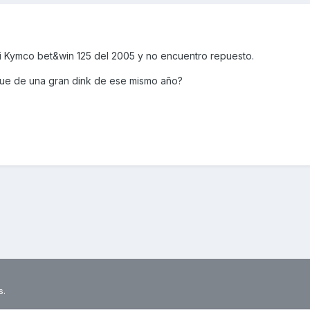
i Kymco bet&win 125 del 2005 y no encuentro repuesto.
ue de una gran dink de ese mismo año?
s.