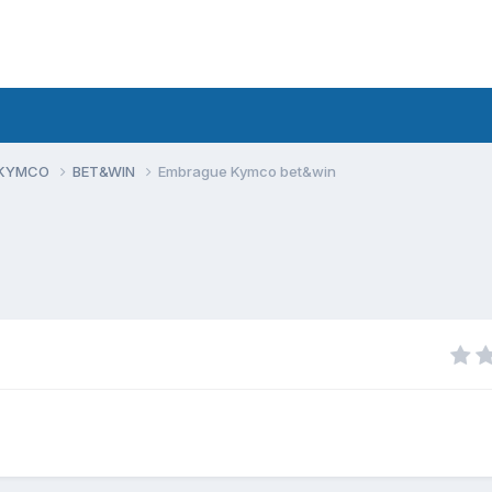
 KYMCO
BET&WIN
Embrague Kymco bet&win