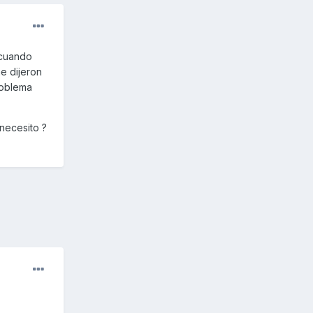
 cuando
me dijeron
roblema
 necesito ?