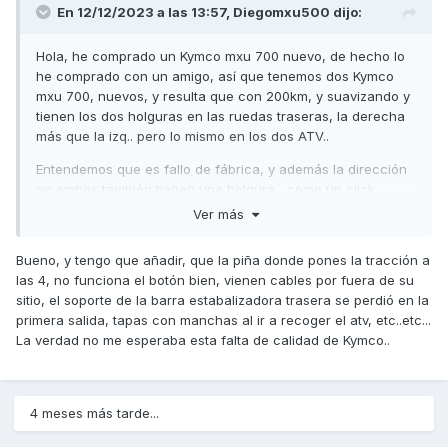
En 12/12/2023 a las 13:57,
Diegomxu500
dijo:
Hola, he comprado un Kymco mxu 700 nuevo, de hecho lo
he comprado con un amigo, así que tenemos dos Kymco
mxu 700, nuevos, y resulta que con 200km, y suavizando y
tienen los dos holguras en las ruedas traseras, la derecha
más que la izq.. pero lo mismo en los dos ATV..
Entendemos que es fallo de fábrica, y además la dirección
en ambos también tienen una holgura , como un click
depende por dónde pases .
Ver más
Bueno, y tengo que añadir, que la piña donde pones la tracción a
A alguien le ha pasado más estás cosas?? La verdad , yo
las 4, no funciona el botón bien, vienen cables por fuera de su
tuve mxu300, mxu 500 y 0 problemas pero compró el
sitio, el soporte de la barra estabalizadora trasera se perdió en la
modelo nuevo y los dos con problemas..., llevan más tiempo
primera salida, tapas con manchas al ir a recoger el atv, etc..etc...
en el taller que usándolo, no tiene sentido pagar un dineral
La verdad no me esperaba esta falta de calidad de Kymco..
para tener estos problemas...
Alguien ha tenido los mismos problemas? Porque si los
arreglan, y vuelven con el mismo fallo tenemos un problema
4 meses más tarde...
serio..