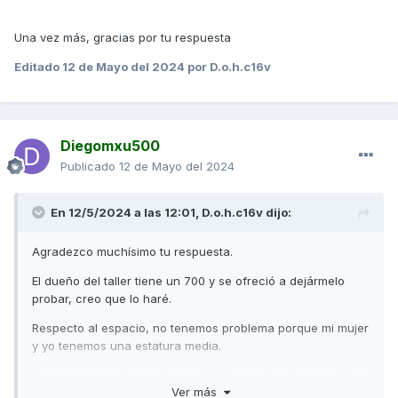
largo, es más cómodo de dos, bueno, no está mal, la
verdad, veo mejor el Kymco pero también hay una
Una vez más, gracias por tu respuesta
diferencia de precio considerable... Para pasear etc..sería
una opción a pensarlo que ahora mismo ya está muy
Editado
12 de Mayo del 2024
por D.o.h.c16v
probado y lo cogió KTM...y no tan mal la verdad...
Un saludo.
Diegomxu500
Publicado
12 de Mayo del 2024
En 12/5/2024 a las 12:01,
D.o.h.c16v
dijo:
Agradezco muchísimo tu respuesta.
El dueño del taller tiene un 700 y se ofreció a dejármelo
probar, creo que lo haré.
Respecto al espacio, no tenemos problema porque mi mujer
y yo tenemos una estatura media.
Para pasear y pistear sé que el 550 nos sirve, la cuestión
Ver más
es, voy a disfrutar más con el 700 cuando salga sólo y