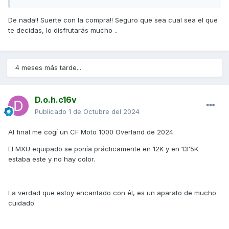
haga una conducción más deportiva?
De nada!! Suerte con la compra!! Seguro que sea cual sea el que
Sobre el papel y a falta de probarlo los 30 CV del 550 se
te decidas, lo disfrutarás mucho ..
me antojan algo escasos.
4 meses más tarde...
Sin embargo el mecánico del concesionario me aconseja
más el 550, dice que es más jugueton y manejable, que el
700 es más torpe
D.o.h.c16v
Publicado
1 de Octubre del 2024
Una vez más, gracias por tu respuesta
Al final me cogí un CF Moto 1000 Overland de 2024.
El MXU equipado se ponía prácticamente en 12K y en 13'5K
estaba este y no hay color.
La verdad que estoy encantado con él, es un aparato de mucho
cuidado.