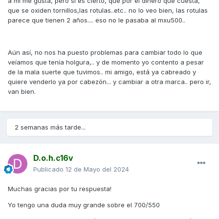
a mí me gusta, pero si es cierto, que por el dinero que cuesta,
que se oxiden tornillos,las rotulas..etc.. no lo veo bien, las rotulas
parece que tienen 2 años.... eso no le pasaba al mxu500..
Aún así, no nos ha puesto problemas para cambiar todo lo que
veíamos que tenía holgura,.. y de momento yo contento a pesar
de la mala suerte que tuvimos.. mi amigo, está ya cabreado y
quiere venderlo ya por cabezón... y cambiar a otra marca.. pero ir,
van bien.
2 semanas más tarde...
D.o.h.c16v
Publicado
12 de Mayo del 2024
Muchas gracias por tu respuesta!
Yo tengo una duda muy grande sobre el 700/550