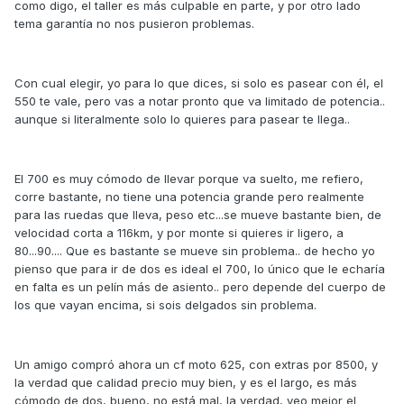
como digo, el taller es más culpable en parte, y por otro lado
tema garantía no nos pusieron problemas.
Con cual elegir, yo para lo que dices, si solo es pasear con él, el
550 te vale, pero vas a notar pronto que va limitado de potencia..
aunque si literalmente solo lo quieres para pasear te llega..
El 700 es muy cómodo de llevar porque va suelto, me refiero,
corre bastante, no tiene una potencia grande pero realmente
para las ruedas que lleva, peso etc...se mueve bastante bien, de
velocidad corta a 116km, y por monte si quieres ir ligero, a
80...90.... Que es bastante se mueve sin problema.. de hecho yo
pienso que para ir de dos es ideal el 700, lo único que le echaría
en falta es un pelín más de asiento.. pero depende del cuerpo de
los que vayan encima, si sois delgados sin problema.
Un amigo compró ahora un cf moto 625, con extras por 8500, y
la verdad que calidad precio muy bien, y es el largo, es más
cómodo de dos, bueno, no está mal, la verdad, veo mejor el