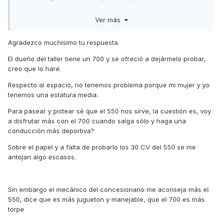
Ver más
Con cual elegir, yo para lo que dices, si solo es pasear con
él, el 550 te vale, pero vas a notar pronto que va limitado de
Agradezco muchísimo tu respuesta.
potencia.. aunque si literalmente solo lo quieres para
El dueño del taller tiene un 700 y se ofreció a dejármelo probar,
pasear te llega..
creo que lo haré.
Respecto al espacio, no tenemos problema porque mi mujer y yo
El 700 es muy cómodo de llevar porque va suelto, me
tenemos una estatura media.
refiero, corre bastante, no tiene una potencia grande pero
Para pasear y pistear sé que el 550 nos sirve, la cuestión es, voy
realmente para las ruedas que lleva, peso etc...se mueve
a disfrutar más con el 700 cuando salga sólo y haga una
bastante bien, de velocidad corta a 116km, y por monte si
conducción más deportiva?
quieres ir ligero, a 80...90.... Que es bastante se mueve sin
problema.. de hecho yo pienso que para ir de dos es ideal
Sobre el papel y a falta de probarlo los 30 CV del 550 se me
el 700, lo único que le echaría en falta es un pelín más de
antojan algo escasos.
asiento.. pero depende del cuerpo de los que vayan
encima, si sois delgados sin problema.
Sin embargo el mecánico del concesionario me aconseja más el
550, dice que es más jugueton y manejable, que el 700 es más
Un amigo compró ahora un cf moto 625, con extras por
torpe
8500, y la verdad que calidad precio muy bien, y es el