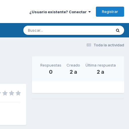
Registrar
¿Usuario existente? Conectar
Toda la actividad
Respuestas
Creado
Última respuesta
0
2 a
2 a