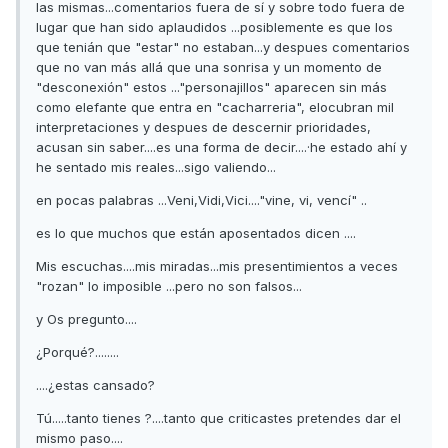
las mismas...comentarios fuera de sí y sobre todo fuera de
lugar que han sido aplaudidos ...posiblemente es que los
que tenián que "estar" no estaban...y despues comentarios
que no van más allá que una sonrisa y un momento de
"desconexión" estos ..."personajillos" aparecen sin más
como elefante que entra en "cacharreria", elocubran mil
interpretaciones y despues de descernir prioridades,
acusan sin saber....es una forma de decir....·he estado ahí y
he sentado mis reales...sigo valiendo...
en pocas palabras ...Veni,Vidi,Vici...."vine, vi, vencí" ..
es lo que muchos que están aposentados dicen ....
Mis escuchas....mis miradas...mis presentimientos a veces
"rozan" lo imposible ...pero no son falsos...
y Os pregunto....
¿Porqué?........
....¿estas cansado?
Tú.....tanto tienes ?....tanto que criticastes pretendes dar el
mismo paso....