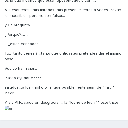
es lo que muchos que están aposentados dicen ....
Mis escuchas....mis miradas...mis presentimientos a veces "rozan"
lo imposible ...pero no son falsos...
y Os pregunto....
¿Porqué?........
....¿estas cansado?
Tú.....tanto tienes ?....tanto que criticastes pretendes dar el mismo
paso....
Vuelvo ha iniciar...
Puedo ayudarte????
saludos....a los 4 mil o 5.mil que posiblemente sean de "fiar..."
:beer
Y a tí Al.F...caido en desgracia .... la "leche de los 74" este triste