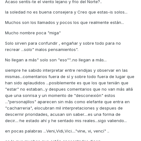
Acaso sentís-te el viento lejano y frio del Norte?..
la soledad no es buena consejera y Creo que estas-is solos...
Muchos son los llamados y pocos los que realmente están...
Mucho nombre poca "miga"
Solo sirven para confundir , engañar y sobre todo para no
recrear ...solo" malos pensamientos".
No llegan a más" solo son "eso""..no llegan a más...
siempre he sabido interpretar entre rendijas y observar en las
mismas...comentarios fuera de sí y sobre todo fuera de lugar que
han sido aplaudidos ...posiblemente es que los que tenián que
"estar" no estaban...y despues comentarios que no van más allá
que una sonrisa y un momento de "desconexión" estos
..."personajillos" aparecen sin más como elefante que entra en
"cacharreria", elocubran mil interpretaciones y despues de
descernir prioridades, acusan sin saber....es una forma de
decir....·he estado ahí y he sentado mis reales...sigo valiendo...
en pocas palabras ...Veni,Vidi,Vici...."vine, vi, vencí" ..