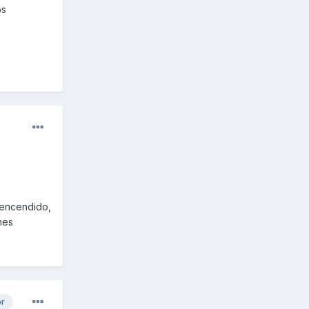
os
 encendido,
nes
or