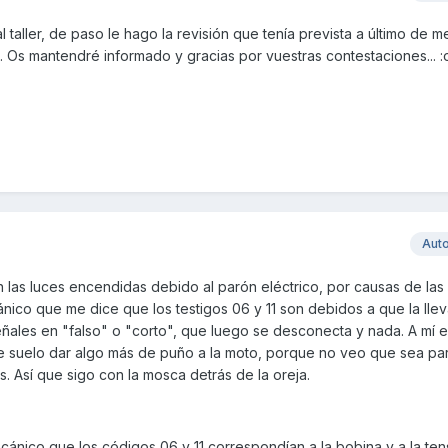
 taller, de paso le hago la revisión que tenía prevista a último de m
Os mantendré informado y gracias por vuestras contestaciones... 
Aut
 las luces encendidas debido al parón eléctrico, por causas de las
ico que me dice que los testigos 06 y 11 son debidos a que la lle
eñales en "falso" o "corto", que luego se desconecta y nada. A mí 
le suelo dar algo más de puño a la moto, porque no veo que sea par
. Así que sigo con la mosca detrás de la oreja.
ecánico que los códigos 06 y 11 correspondían a la bobina y a la ten