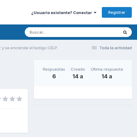
Registrar
¿Usuario existente? Conectar
r y se enciende el testigo CELP
Toda la actividad
Respuestas
Creado
Última respuesta
6
14 a
14 a