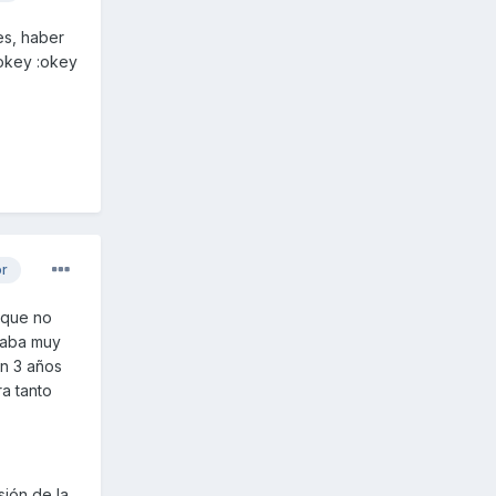
es, haber
:okey :okey
or
 que no
vaba muy
en 3 años
a tanto
sión de la