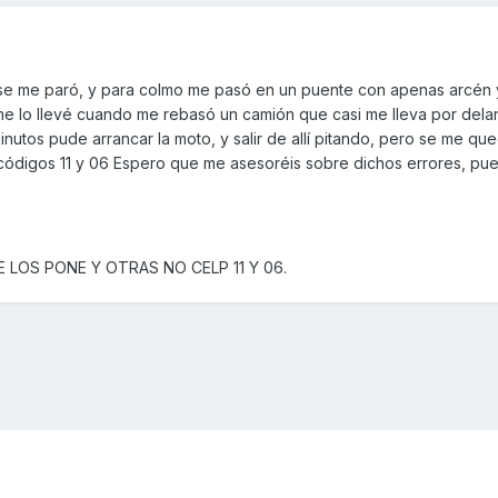
se me paró, y para colmo me pasó en un puente con apenas arcén 
 me lo llevé cuando me rebasó un camión que casi me lleva por delan
utos pude arrancar la moto, y salir de allí pitando, pero se me qu
códigos 11 y 06 Espero que me asesoréis sobre dichos errores, pu
E LOS PONE Y OTRAS NO CELP 11 Y 06.