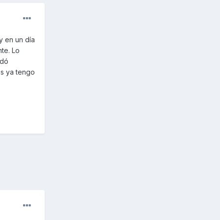
y en un día
te. Lo
edó
es ya tengo