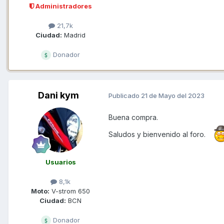
Administradores
21,7k
Ciudad:
Madrid
Donador
Dani kym
Publicado
21 de Mayo del 2023
Buena compra.
Saludos y bienvenido al foro.
Usuarios
8,1k
Moto:
V-strom 650
Ciudad:
BCN
Donador