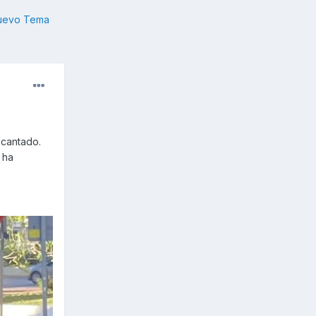
nuevo Tema
ncantado.
 ha