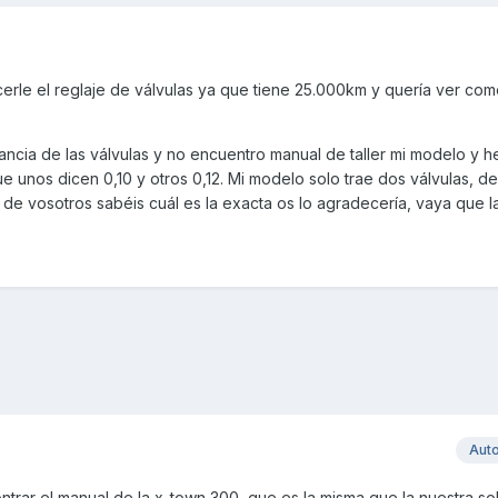
erle el reglaje de válvulas ya que tiene 25.000km y quería ver com
ancia de las válvulas y no encuentro manual de taller mi modelo y he
que unos dicen 0,10 y otros 0,12. Mi modelo solo trae dos válvulas, 
o de vosotros sabéis cuál es la exacta os lo agradecería, vaya que l
Aut
rar el manual de la x-town 300, que es la misma que la nuestra so