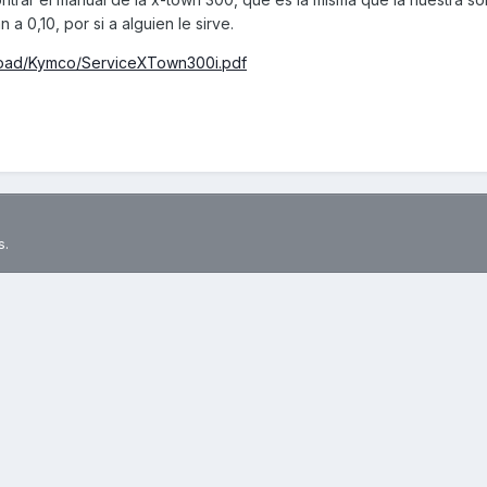
 0,10, por si a alguien le sirve.
load/Kymco/ServiceXTown300i.pdf
s.