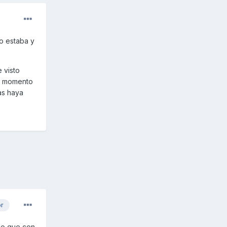
o estaba y
 visto
de momento
as haya
or
lo que con