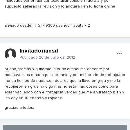
indicados por él fabricante.detallandolos en factura y por
supuesto sellaran la revisión y lo anotaran en tu ficha online
Enviado desde mi GT-I9300 usando Tapatalk 2
Invitado nansd
Publicado
20 de Julio del 2012
bueno,gracias x quitarme la duda.al final me decante por
aquinuve.mas q nada por cercania y por mi horario de trabajo.(no
me da tiempo de nada)con deciros que la lleve en grua y me la
recojieron en grua.no digo mas.no estan las cosas como para
estar vacilando con el trabajo.la verdad que me an tratado bien y
les doy un 10 en trato y rapidez.
gracias a todos.