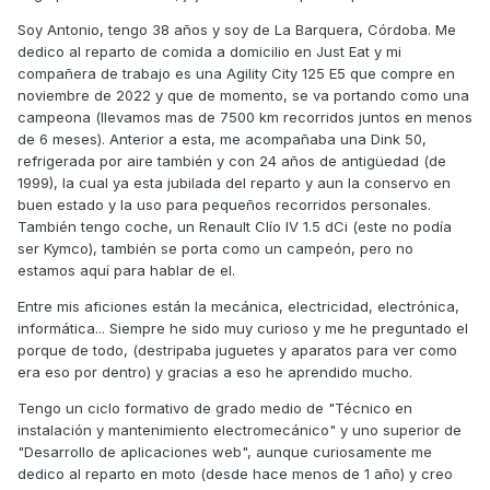
Soy Antonio, tengo 38 años y soy de La Barquera, Córdoba. Me
dedico al reparto de comida a domicilio en Just Eat y mi
compañera de trabajo es una Agility City 125 E5 que compre en
noviembre de 2022 y que de momento, se va portando como una
campeona (llevamos mas de 7500 km recorridos juntos en menos
de 6 meses). Anterior a esta, me acompañaba una Dink 50,
refrigerada por aire también y con 24 años de antigüedad (de
1999), la cual ya esta jubilada del reparto y aun la conservo en
buen estado y la uso para pequeños recorridos personales.
También tengo coche, un Renault Clío IV 1.5 dCi (este no podía
ser Kymco), también se porta como un campeón, pero no
estamos aquí para hablar de el.
Entre mis aficiones están la mecánica, electricidad, electrónica,
informática... Siempre he sido muy curioso y me he preguntado el
porque de todo, (destripaba juguetes y aparatos para ver como
era eso por dentro) y gracias a eso he aprendido mucho.
Tengo un ciclo formativo de grado medio de "Técnico en
instalación y mantenimiento electromecánico" y uno superior de
"Desarrollo de aplicaciones web", aunque curiosamente me
dedico al reparto en moto (desde hace menos de 1 año) y creo