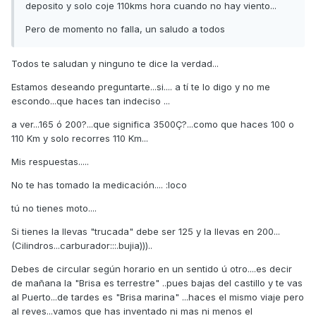
deposito y solo coje 110kms hora cuando no hay viento...
Pero de momento no falla, un saludo a todos
Todos te saludan y ninguno te dice la verdad...
Estamos deseando preguntarte...si.... a tí te lo digo y no me
escondo...que haces tan indeciso ...
a ver...165 ó 200?...que significa 3500Ç?...como que haces 100 o
110 Km y solo recorres 110 Km...
Mis respuestas.....
No te has tomado la medicación.... :loco
tú no tienes moto....
Si tienes la llevas "trucada" debe ser 125 y la llevas en 200...
(Cilindros...carburador:::.bujia)))..
Debes de circular según horario en un sentido ú otro....es decir
de mañana la "Brisa es terrestre" ..pues bajas del castillo y te vas
al Puerto...de tardes es "Brisa marina" ...haces el mismo viaje pero
al reves...vamos que has inventado ni mas ni menos el