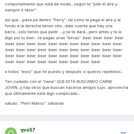
comportamiento que está de moda....según te "pille el aire y
siempre a favor"
así que ...pasa pá dentro "Perry"...tal como te pega el aire y al
fondo a la derecha tienes sitio...date cuenta que hay una
barra....solo tienes que pedir ....y se te dará....pero antes y te lo
digo por tu bien ...te pagas unas "birras" :beer :beer :beer :beer
:beer :beer :beer :beer :beer :beer :beer :beer :beer :beer :beer
:beer :beer :beer :beer :beer :beer :beer :beer :beer :beer :beer
:beer :beer :beer :beer :beer :beer :beer :beer :beer :beer :beer
:beer :beer :beer :beer :beer :beer :beer :beer :beer
a todos "esos" que he puesto y después si quieres repetimos...
Ten cuidado con el "nene" QUE ESTÁ BUSCANDO CARNE
JOVEN...y hay otros que buscan hacerse amigos tuyo...aprovecha
que últimamente está algo complicado...
saludo .."Perri Manso" :silbando
qvo57