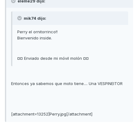
eleme29 dijo:
mik74 dijo:
Perry el ornitorrinco!!
Bienvenido inside.
¤¤ Enviado desde mi móvil molón ¤¤
Entonces ya sabemos que moto tiene.... Una VESPINEITOR
[attachment=13252]Perry.jpg[/attachment]