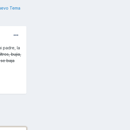
nuevo Tema
 padre, la
ltros, bujia,
 se baja