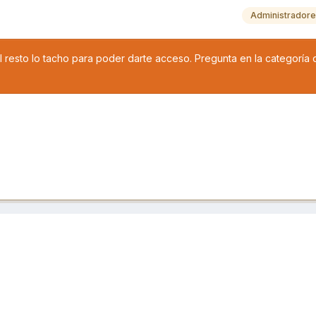
Administrador
 resto lo tacho para poder darte acceso. Pregunta en la categoría 