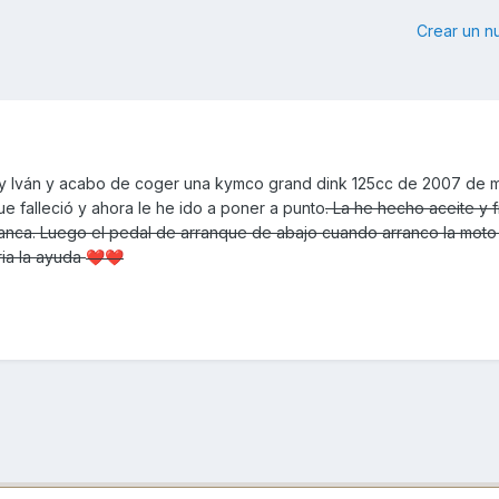
Crear un 
y Iván y acabo de coger una kymco grand dink 125cc de 2007 de mi
 falleció y ahora le he ido a poner a punto
. La he hecho aceite y fi
rranca. Luego el pedal de arranque de abajo cuando arranco la moto
ria la ayuda
❤️
❤️