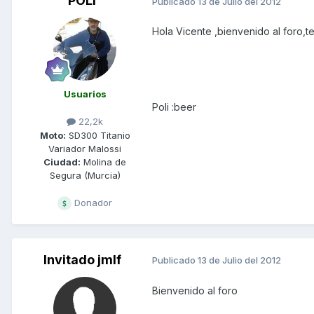
POLI
Publicado
13 de Julio del 2012
Hola Vicente ,bienvenido al foro,te
Usuarios
Poli :beer
22,2k
Moto:
SD300 Titanio
Variador Malossi
Ciudad:
Molina de
Segura (Murcia)
Donador
Invitado jmlf
Publicado
13 de Julio del 2012
Bienvenido al foro