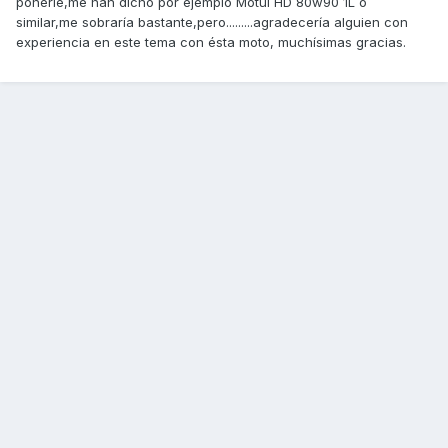
ponerle,me han dicho por ejemplo Motul HD 80w90 1L o
similar,me sobraría bastante,pero.........agradecería alguien con
experiencia en este tema con ésta moto, muchísimas gracias.