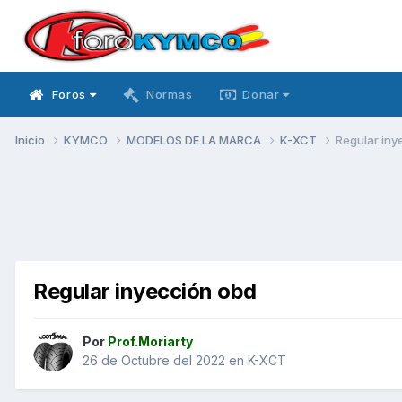
Foros
Normas
Donar
Inicio
KYMCO
MODELOS DE LA MARCA
K-XCT
Regular iny
Regular inyección obd
Por
Prof.Moriarty
26 de Octubre del 2022
en
K-XCT