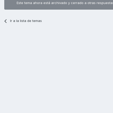
Este tema ahora está archivado y cerrado a otras respuesta
Ir a la lista de temas