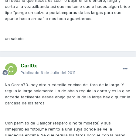
la rueda lo que haces es subir o bajar el faro entero, larga y
corta a la vez :silbando asi que me temo que o haces algun brico
tipo "pongo un calzo a portalamparas de las largas para que
apunte hacia arriba" o nos toca aguantarnos.
un saludo
Carl0x
Publicado
6 de Julio del 2011
No Cordo73...hay otra ruedecilla encima del faro de la larga. Y
regula la larga solamente. La de abajo regula la corta y es la q se
accede facilmente desde abajo pero la de la larga hay q quitar la
carcasa de los faros.
Con permiso de Galagor (espero q no te moleste) y sus
inmejorables fotos,me remito a una suya donde se ve la
ruedecilla encima. Se que regula los faros porque con la mano