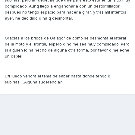
subirlas, pero la ruedecita que trae para ésto está en un sitio muy
complicado. Aunq llego a engancharla con un destornillador,
despues no tengo espacio para hacerla girar, y tras mil intentos
ayer, he decidido q ha q desmontar.
Gracias a los bricos de Galagor de como se desmonta el lateral
de la moto y el frontal, espero q no me sea muy complicado! Pero
si alguien lo ha hecho de alguna otra forma, por favor q me eche
un cable!
Uff luego vendra el tema de saber hasta donde tengo q
subirlas.....Alguna sugerencia?