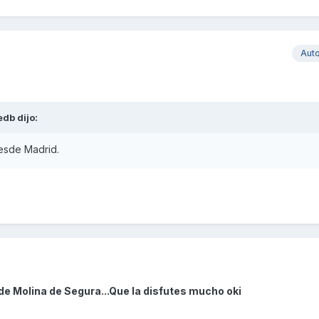
Aut
edb
dijo:
desde Madrid.
de Molina de Segura...Que la disfutes mucho oki