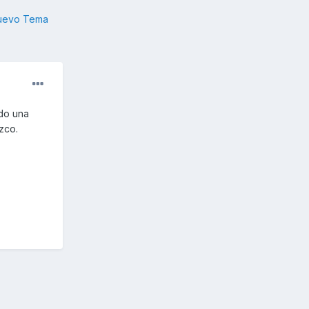
nuevo Tema
ido una
zco.