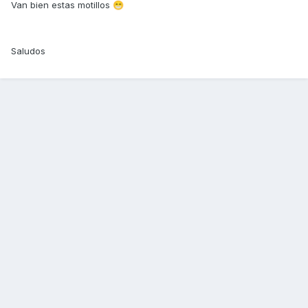
Van bien estas motillos
😁
Saludos