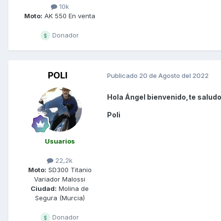
10k
Moto:
AK 550 En venta
Donador
POLI
Publicado
20 de Agosto del 2022
Hola Ángel bienvenido,te saludo
Poli
Usuarios
22,2k
Moto:
SD300 Titanio
Variador Malossi
Ciudad:
Molina de
Segura (Murcia)
Donador