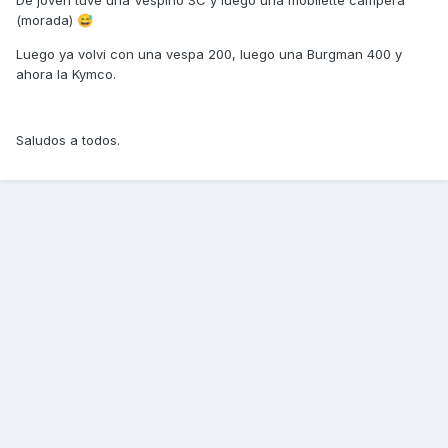
De joven tuve una Vespino SC y luego una mobilette campera
(morada)
😅
Luego ya volvi con una vespa 200, luego una Burgman 400 y
ahora la Kymco.
Saludos a todos.