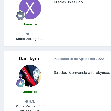
Gracias un saludo
Usuarios
10
Moto:
Xciting 400i
Dani kym
Publicado
18 de Agosto del 2022
Saludos. Bienvenido a forokymco.
Usuarios
8,1k
Moto:
V-strom 650
Ciudad:
BCN