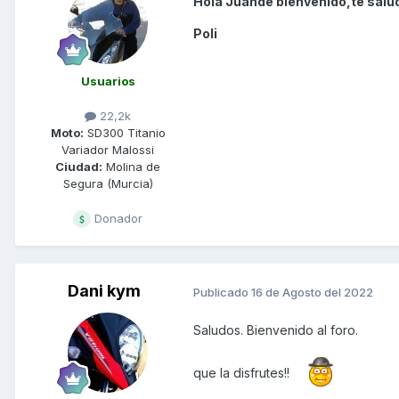
Hola Juande bienvenido,te salud
Poli
Usuarios
22,2k
Moto:
SD300 Titanio
Variador Malossi
Ciudad:
Molina de
Segura (Murcia)
Donador
Dani kym
Publicado
16 de Agosto del 2022
Saludos. Bienvenido al foro.
que la disfrutes!!