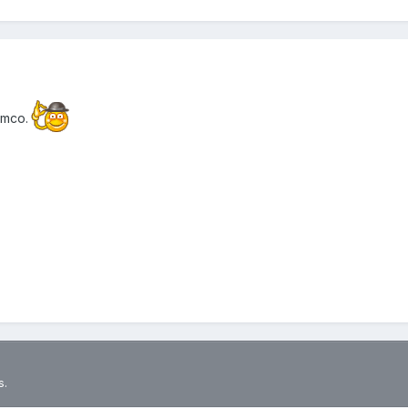
ymco.
s.