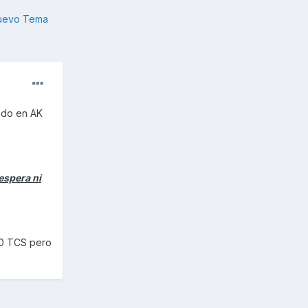
nuevo Tema
ado en AK
espera ni
00 TCS pero