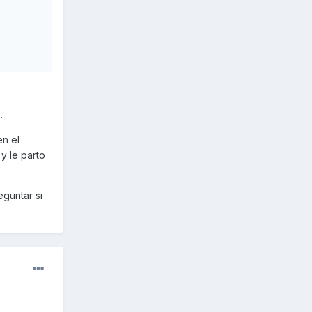
.
en el
y le parto
guntar si