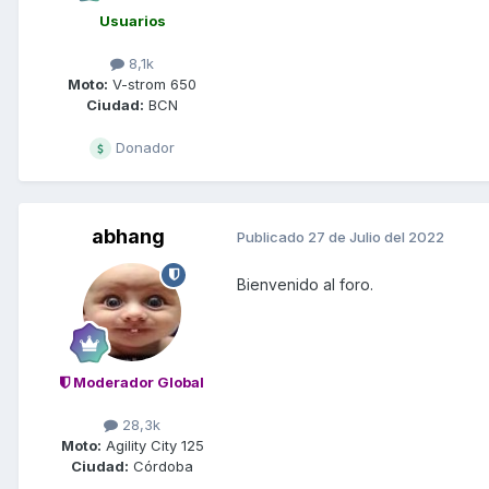
Usuarios
8,1k
Moto:
V-strom 650
Ciudad:
BCN
Donador
abhang
Publicado
27 de Julio del 2022
Bienvenido al foro.
Moderador Global
28,3k
Moto:
Agility City 125
Ciudad:
Córdoba