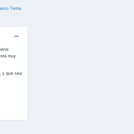
nuevo Tema
tiene
está muy
, y que sea