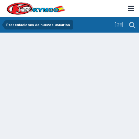
UX7VJ50460509730128400Q
Presentaciones de nuevos usuarios