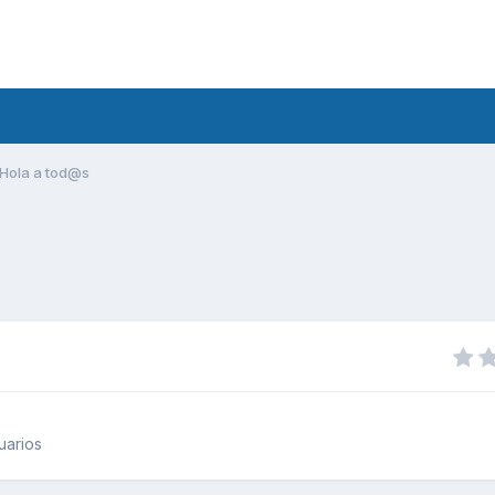
Hola a tod@s
uarios