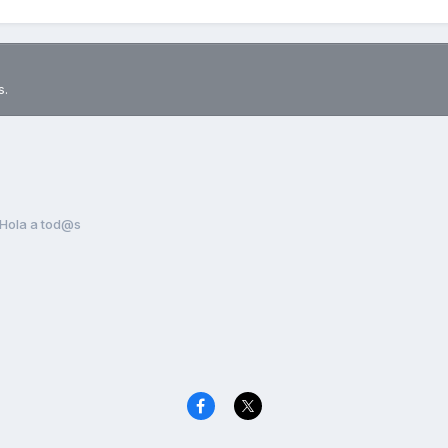
s.
Hola a tod@s