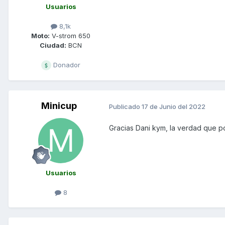
Usuarios
8,1k
Moto:
V-strom 650
Ciudad:
BCN
Donador
Minicup
Publicado
17 de Junio del 2022
Gracias Dani kym, la verdad que po
Usuarios
8