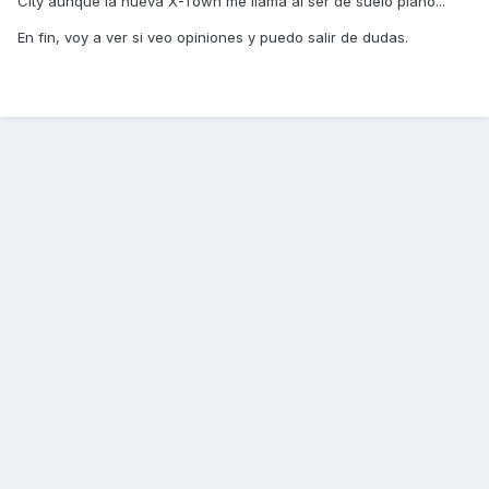
City aunque la nueva X-Town me llama al ser de suelo plano...
En fin, voy a ver si veo opiniones y puedo salir de dudas.