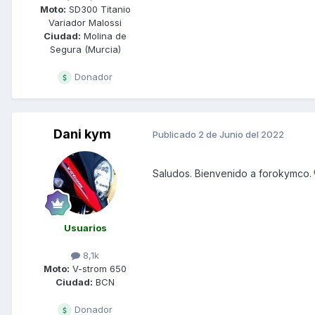
Moto:
SD300 Titanio
Variador Malossi
Ciudad:
Molina de
Segura (Murcia)
Donador
Dani kym
Publicado
2 de Junio del 2022
Saludos. Bienvenido a forokymco.
Usuarios
8,1k
Moto:
V-strom 650
Ciudad:
BCN
Donador