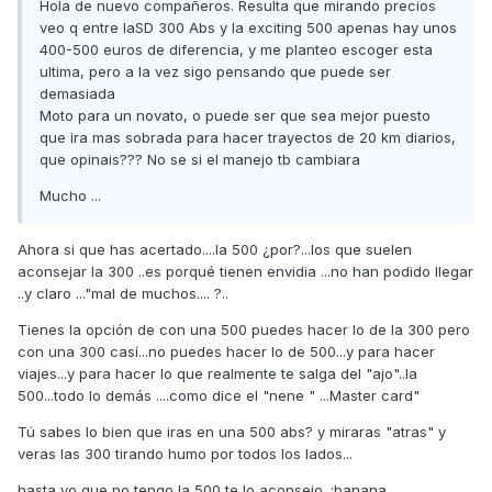
Hola de nuevo compañeros. Resulta que mirando precios
veo q entre laSD 300 Abs y la exciting 500 apenas hay unos
400-500 euros de diferencia, y me planteo escoger esta
ultima, pero a la vez sigo pensando que puede ser
demasiada
Moto para un novato, o puede ser que sea mejor puesto
que ira mas sobrada para hacer trayectos de 20 km diarios,
que opinais??? No se si el manejo tb cambiara
Mucho ...
Ahora si que has acertado....la 500 ¿por?...los que suelen
aconsejar la 300 ..es porqué tienen envidia ...no han podido llegar
..y claro ..."mal de muchos.... ?..
Tienes la opción de con una 500 puedes hacer lo de la 300 pero
con una 300 casí...no puedes hacer lo de 500...y para hacer
viajes...y para hacer lo que realmente te salga del "ajo"..la
500...todo lo demás ....como dice el "nene " ...Master card"
Tú sabes lo bien que iras en una 500 abs? y miraras "atras" y
veras las 300 tirando humo por todos los lados...
hasta yo que no tengo la 500 te lo aconsejo. :banana