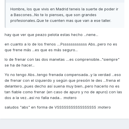
Hombre, los que vivis en Madrid teneis la suerte de poder ir
a Bascones...No te lo pienses, que son grandes
profesionales..Que te cuenten mas que van a ese taller.
hay que ver que peazo pelota estas hecho ...nene...
en cuanto a lo de los frenos ....Pssssssssssss Abs...pero no es
que frene más ...es que es más seguro...
lo de frenar con las dos manetas ....es comprensible..."siempre"
se ha de hacer...
Yo no tengo Abs...tengo frenada compensada...y la verdad ...eso
de frenar con el izquierdo y según que presión le des ...frena el
delantero...pues decho así suena muy bien...pero hacerlo no es
tan fiable como frenar (en caso de apuro y no de apuro) con las
dos a la vez...así no falla nada... :motero
saludos "abs" en forma de VSSSSSSSSSSSSSSSSS :motero