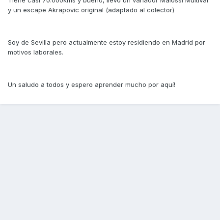
Tiene casi 70.000kms y bueno, llevo un variador Malossi Multivar
y un escape Akrapovic original (adaptado al colector)
Soy de Sevilla pero actualmente estoy residiendo en Madrid por
motivos laborales.
Un saludo a todos y espero aprender mucho por aquí!