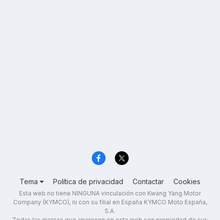
Tema
Política de privacidad
Contactar
Cookies
Esta web no tiene NINGUNA vinculación con Kwang Yang Motor
Company (KYMCO), ni con su filial en España KYMCO Moto España,
S.A.
Todas las marcas que aparecen en esta web son propiedad de sus