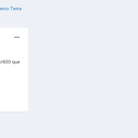
nuevo Tema
sxr600 que