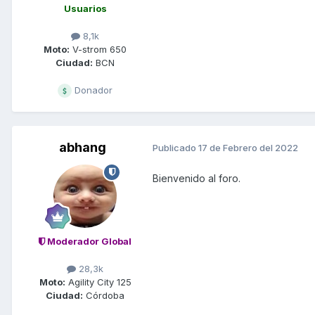
Usuarios
8,1k
Moto:
V-strom 650
Ciudad:
BCN
Donador
abhang
Publicado
17 de Febrero del 2022
Bienvenido al foro.
Moderador Global
28,3k
Moto:
Agility City 125
Ciudad:
Córdoba