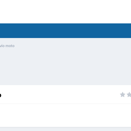
ío moto
o