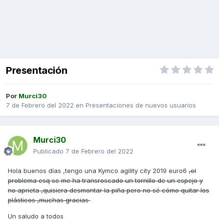
Presentación
Por
Murci30
7 de Febrero del 2022
en
Presentaciones de nuevos usuarios
Murci30
Publicado
7 de Febrero del 2022
Hola buenos días ,tengo una Kymco agility city 2019 euro6
,el
problema esq se me ha transroscado un tornillo de un espejo y
no aprieta ,quisiera desmontar la piña pero no sé cómo quitar los
plásticos ,muchas gracias
Un saludo a todos