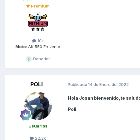
Premium
10k
Moto:
AK 550 En venta
Donador
POLI
Publicado
14 de Enero del 2022
Hola Josan bienvenido,te saludo
Poli
Usuarios
22,2k