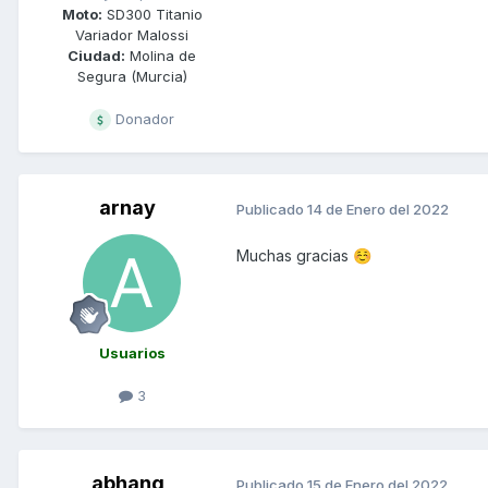
Moto:
SD300 Titanio
Variador Malossi
Ciudad:
Molina de
Segura (Murcia)
Donador
arnay
Publicado
14 de Enero del 2022
Muchas gracias
☺️
Usuarios
3
abhang
Publicado
15 de Enero del 2022