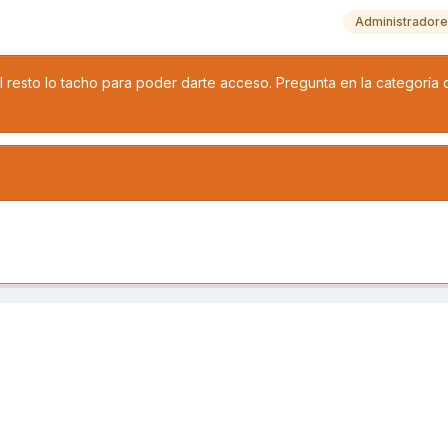
Administrador
 resto lo tacho para poder darte acceso. Pregunta en la categoría 