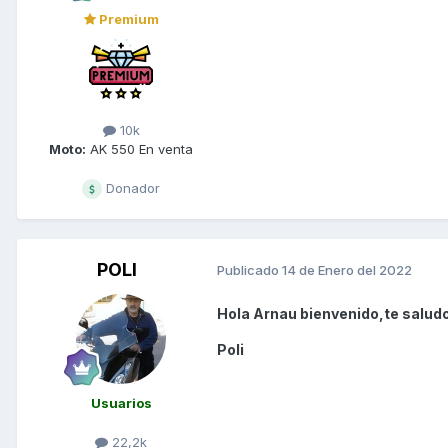
Premium
10k
Moto:
AK 550 En venta
Donador
POLI
Publicado
14 de Enero del 2022
Hola Arnau bienvenido,te saludo
Poli
Usuarios
22,2k