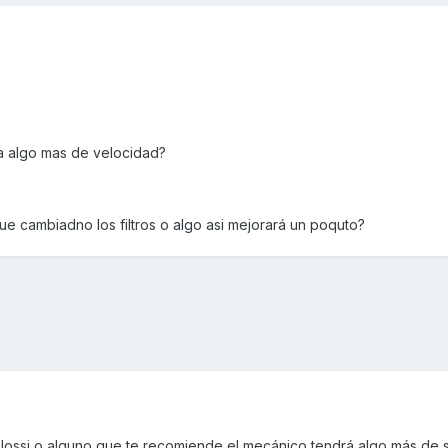
a algo mas de velocidad?
que cambiadno los filtros o algo asi mejorará un poquto?
lossi o alguno que te recomiende el mecánico tendrá algo más de s