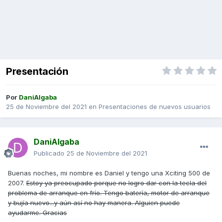
Presentación
Por
DaniAlgaba
25 de Noviembre del 2021
en
Presentaciones de nuevos usuarios
DaniAlgaba
Publicado
25 de Noviembre del 2021
Buenas noches, mi nombre es Daniel y tengo una Xciting 500 de
2007.
Estoy ya preocupado porque no logro dar con la tecla del
problema de arranque en frío. Tengo batería, motor de arranque
y bujía nuevo...y aún así no hay manera. Alguien puede
ayudarme. Gracias