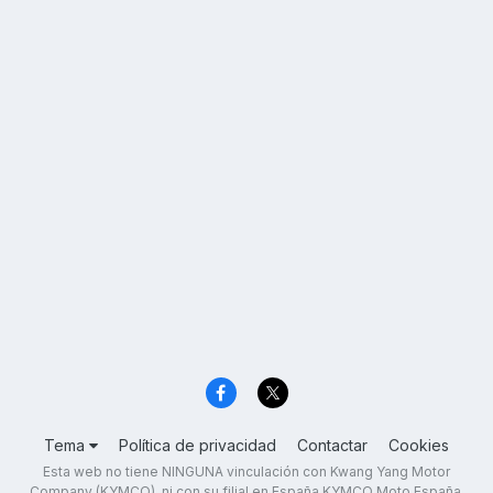
Tema
Política de privacidad
Contactar
Cookies
Esta web no tiene NINGUNA vinculación con Kwang Yang Motor
Company (KYMCO), ni con su filial en España KYMCO Moto España,