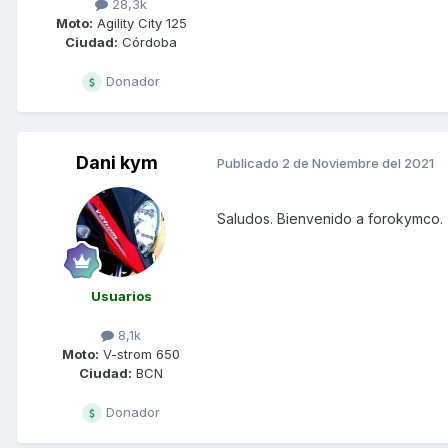
28,3k
Moto:
Agility City 125
Ciudad:
Córdoba
Donador
Dani kym
Publicado
2 de Noviembre del 2021
Saludos. Bienvenido a forokymco.
Usuarios
8,1k
Moto:
V-strom 650
Ciudad:
BCN
Donador