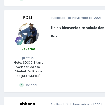
POLI
Publicado
1 de Noviembre del 2021
Hola y bienvenido,te saludo desd
Poli
Usuarios
22,2k
Moto:
SD300 Titanio
Variador Malossi
Ciudad:
Molina de
Segura (Murcia)
Donador
abhang
Publicado
2 de Noviembre del 2021