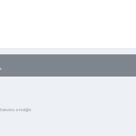
s.
Saludos a tod@s