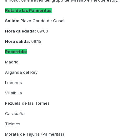
a nosotros a través del grupo de wassap en el que estoy.
Ruta de las Palmeritas
Salida:
Plaza Conde de Casal
Hora quedada:
09:00
Hora salida:
09:15
Recorrido:
Madrid
Arganda del Rey
Loeches
Villalbilla
Pezuela de las Tormes
Carabaña
Tielmes
Morata de Tajuña (Palmeritas)