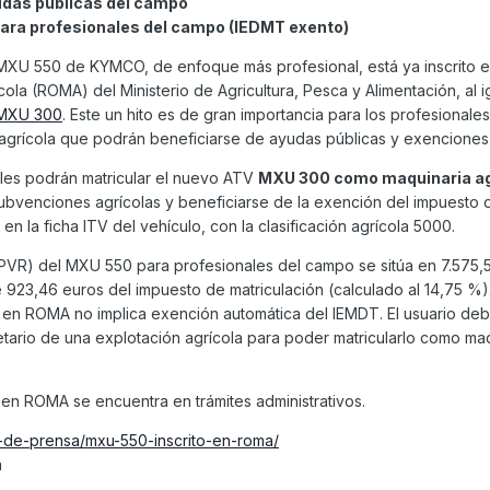
yudas públicas del campo
 para profesionales del campo (IEDMT exento)
MXU 550 de KYMCO, de enfoque más profesional, está ya inscrito e
cola (ROMA) del Ministerio de Agricultura, Pesca y Alimentación, al i
 MXU 300
. Este un hito es de gran importancia para los profesional
 agrícola que podrán beneficiarse de ayudas públicas y exenciones 
ales podrán matricular el nuevo ATV
MXU 300 como maquinaria ag
subvenciones agrícolas y beneficiarse de la exención del impuesto 
en la ficha ITV del vehículo, con la clasificación agrícola 5000.
PVR) del MXU 550 para profesionales del campo se sitúa en 7.575,
 923,46 euros del impuesto de matriculación (calculado al 14,75 %)
o en ROMA no implica exención automática del IEMDT. El usuario deb
etario de una explotación agrícola para poder matricularlo como ma
en ROMA se encuentra en trámites administrativos.
-de-prensa/mxu-550-inscrito-en-roma/
a