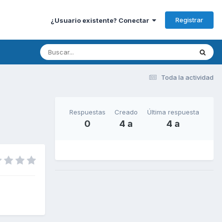
Registrar
¿Usuario existente? Conectar
Toda la actividad
Respuestas
Creado
Última respuesta
0
4 a
4 a