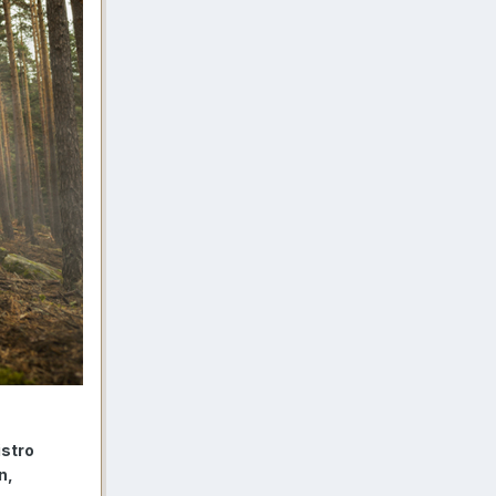
istro
n,