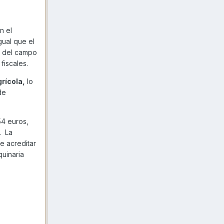
n el
gual que el
es del campo
fiscales.
rícola,
lo
de
54 euros,
. La
e acreditar
quinaria