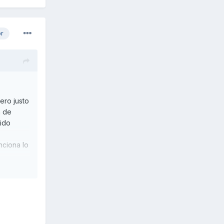
or
ero justo
a de
bido
nciona lo
 para dar