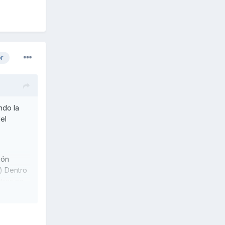
or
ndo la
del
ión
,) Dentro
tras no