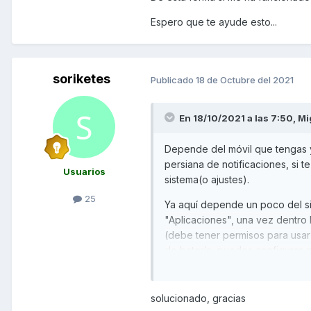
Espero que te ayude esto...
soriketes
Publicado
18 de Octubre del 2021
En 18/10/2021 a las 7:50,
Mi
Depende del móvil que tengas y
persiana de notificaciones, si t
Usuarios
sistema(o ajustes).
25
Ya aquí depende un poco del sis
"Aplicaciones", una vez dentro
(debe tener permisos para usar 
de batería, puedes configurar
esté activa, pueda seguir funci
De esta forma si me ha funciona
solucionado, gracias