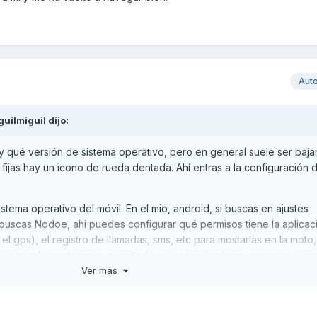
Aut
guilmiguil
dijo:
 qué versión de sistema operativo, pero en general suele ser baja
e fijas hay un icono de rueda dentada. Ahí entras a la configuración 
tema operativo del móvil. En el mio, android, si buscas en ajustes
 buscas Nodoe, ahi puedes configurar qué permisos tiene la aplicac
el gps), el registro de llamadas, sms, etc para mostarlas en la moto
 que pueda mantenerse ejecutado en segundo plano, para que, mien
onando.
Ver más
do a mí y me ha vuelto a navegar bien.