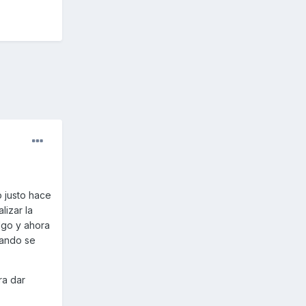
 justo hace
lizar la
lgo y ahora
uando se
ra dar