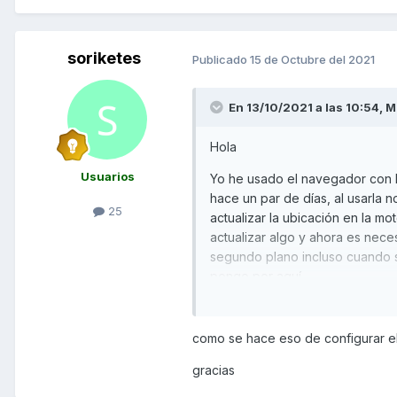
soriketes
Publicado
15 de Octubre del 2021
En 13/10/2021 a las 10:54,
M
Hola
Usuarios
Yo he usado el navegador con l
hace un par de días, al usarla 
25
actualizar la ubicación en la m
actualizar algo y ahora es nece
segundo plano incluso cuando s
pongo por aquí.
El mensaje que indicas a mi no 
permisos a la aplicación para 
como se hace eso de configurar el
gracias