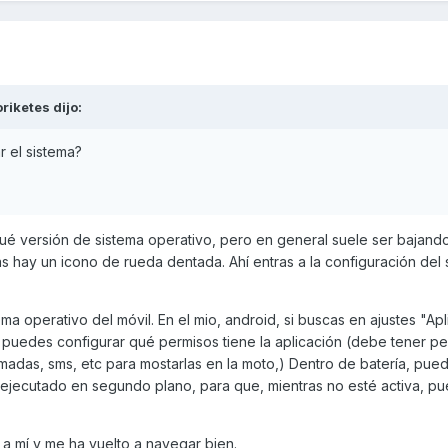
oriketes
dijo:
 el sistema?
é versión de sistema operativo, pero en general suele ser bajando
ijas hay un icono de rueda dentada. Ahí entras a la configuración del
a operativo del móvil. En el mio, android, si buscas en ajustes "Apl
puedes configurar qué permisos tiene la aplicación (debe tener p
lamadas, sms, etc para mostarlas en la moto,) Dentro de batería, pue
jecutado en segundo plano, para que, mientras no esté activa, pu
a mí y me ha vuelto a navegar bien.