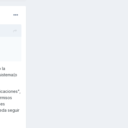
 la
 sistema(o
icaciones",
ermisos
des
eda seguir