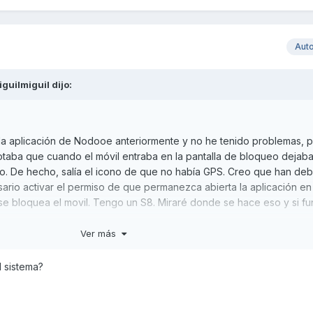
Aut
iguilmiguil
dijo:
a aplicación de Nodooe anteriormente y no he tenido problemas, p
notaba que cuando el móvil entraba en la pantalla de bloqueo dejab
oto. De hecho, salía el icono de que no había GPS. Creo que han de
sario activar el permiso de que permanezca abierta la aplicación en
e bloquea el movil. Tengo un S8. Miraré donde se hace eso y si fu
Ver más
me salió, pero viene a decir eso, que hay que configurar el sistema
obtener la ubicación aunque esté en segundo plano o cerrada
 sistema?