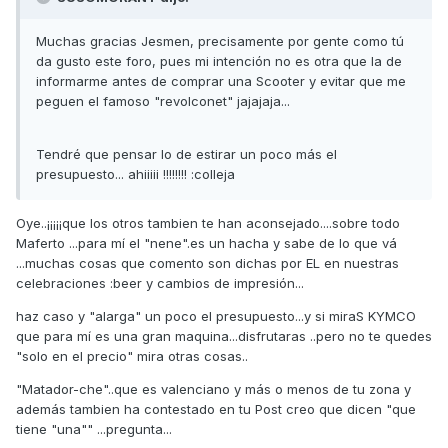
Muchas gracias Jesmen, precisamente por gente como tú
da gusto este foro, pues mi intención no es otra que la de
informarme antes de comprar una Scooter y evitar que me
peguen el famoso "revolconet" jajajaja...
Tendré que pensar lo de estirar un poco más el
presupuesto... ahiiiii !!!!!!!! :colleja
Oye..¡¡¡¡¡que los otros tambien te han aconsejado....sobre todo
Maferto ...para mí el "nene".es un hacha y sabe de lo que vá
...muchas cosas que comento son dichas por EL en nuestras
celebraciones :beer y cambios de impresión...
haz caso y "alarga" un poco el presupuesto...y si miraS KYMCO
que para mí es una gran maquina...disfrutaras ..pero no te quedes
"solo en el precio" mira otras cosas..
"Matador-che"..que es valenciano y más o menos de tu zona y
además tambien ha contestado en tu Post creo que dicen "que
tiene "una"" ...pregunta...